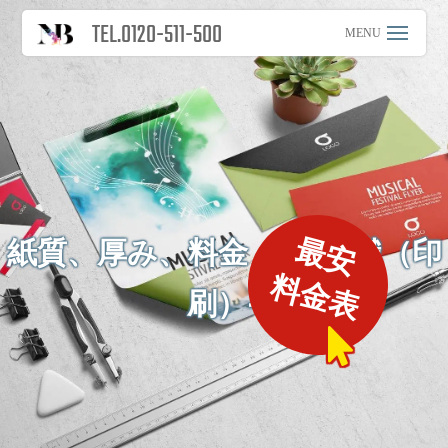
TEL.0120-511-500
最安
紙質、厚み、料金 -豆知識（印
料金表
刷）-