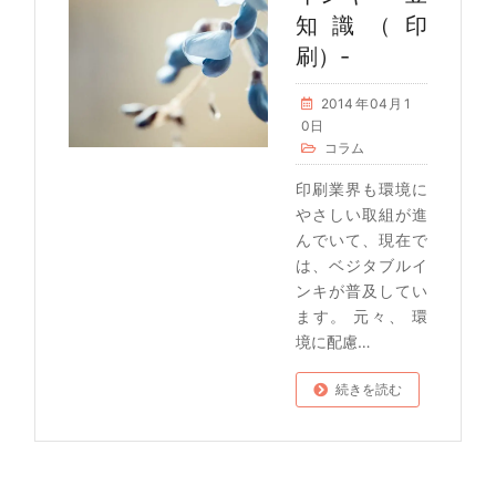
知識（印
刷）-
2014年04月1
0日
コラム
印刷業界も環境に
やさしい取組が進
んでいて、現在で
は、ベジタブルイ
ンキが普及してい
ます。 元々、 環
境に配慮…
続きを読む