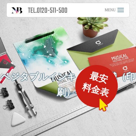
TEL.0120-511-500
最安
ベジタブルインキ -豆知識（印
料金表
刷）-