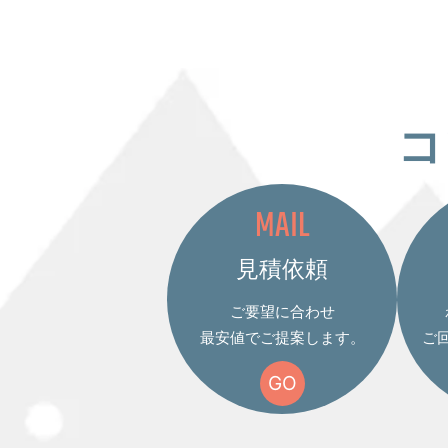
コ
MAIL
見積依頼
ご要望に合わせ
最安値でご提案します。
ご
GO