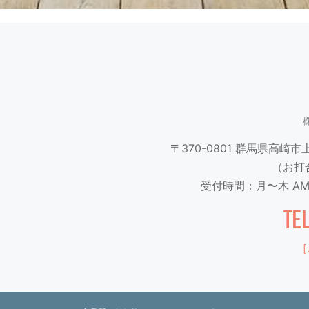
〒370-0801
群馬県高崎市上並
（お打
受付時間：月〜木 AM9
TE
［