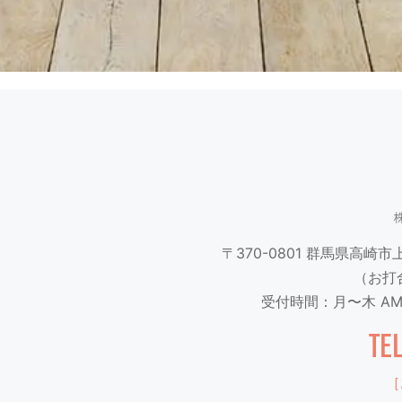
〒370-0801
群馬県高崎市上並
（お打
受付時間：月〜木 AM9
TE
［