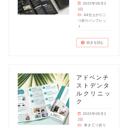
2023年06月2
2日
A4仕上がり二
つ折りパンフレッ
ト
続きを読む
アドベンチ
ストデンタ
ルクリニッ
ク
2023年06月2
2日
巻き三つ折り