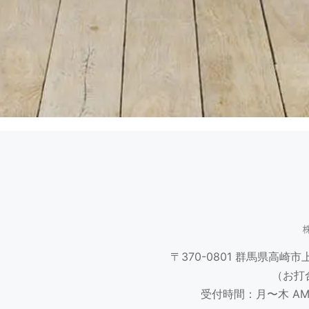
〒370-0801
群馬県高崎市上並
（お打
受付時間：月〜木 AM9