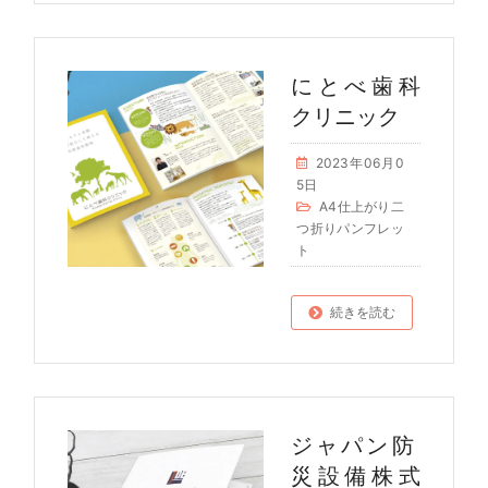
にとべ歯科
クリニック
2023年06月0
5日
A4仕上がり二
つ折りパンフレッ
ト
続きを読む
ジャパン防
災設備株式