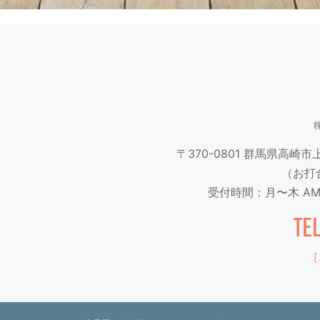
〒370-0801
群馬県高崎市上並
（お打
受付時間：月〜木 AM9
TE
［