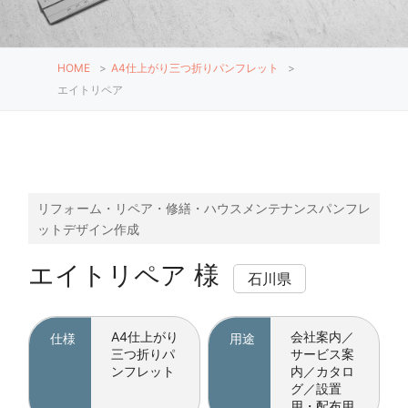
HOME
>
A4仕上がり三つ折りパンフレット
>
エイトリペア
リフォーム・リペア・修繕・ハウスメンテナンスパンフレ
ットデザイン作成
エイトリペア 様
石川県
A4仕上がり
会社案内／
仕様
用途
三つ折りパ
サービス案
ンフレット
内／カタロ
グ／設置
用・配布用