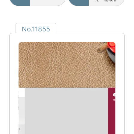
No.11855