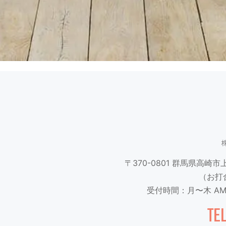
〒370-0801
群馬県高崎市上並
（お打
受付時間：月〜木 AM9
TE