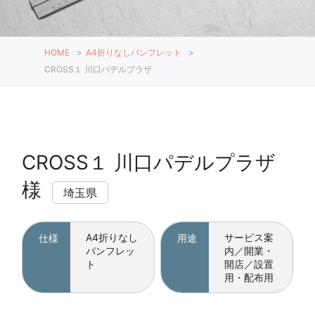
HOME
>
A4折りなしパンフレット
>
CROSS１ 川口パデルプラザ
CROSS１ 川口パデルプラザ
様
埼玉県
A4折りなし
サービス案
仕様
用途
パンフレッ
内／開業・
ト
開店／設置
用・配布用