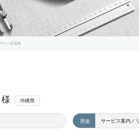
グーン石垣島
 様
沖縄県
サービス案内／
用途