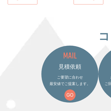
コ
MAIL
見積依頼
ご要望に合わせ
最安値でご提案します。
ご
GO