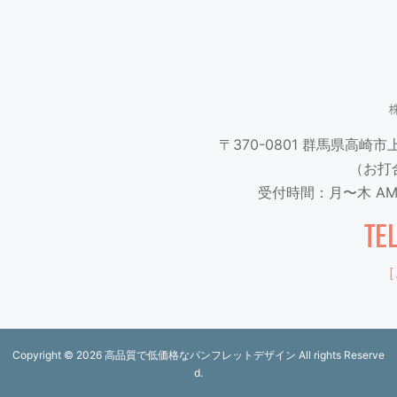
〒370-0801
群馬県高崎市上並
（お打
受付時間：月〜木 AM9
TE
［
Copyright ©
2026 高品質で低価格なパンフレットデザイン All rights Reserve
d.