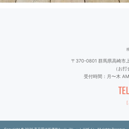
〒370-0801
群馬県高崎市上並
（お打
受付時間：月〜木 AM9
TE
［