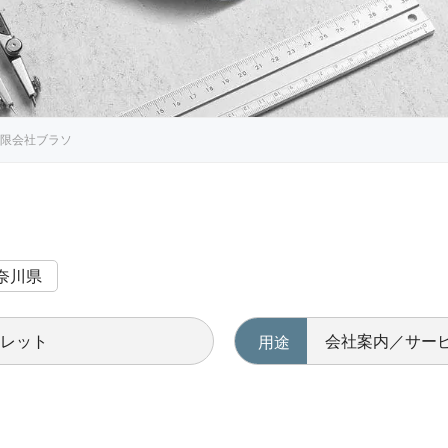
限会社ブラソ
奈川県
フレット
会社案内／サー
用途