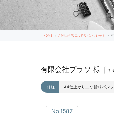
HOME
>
A4仕上がり二つ折りパンフレット
>
有
有限会社ブラソ 様
神
A4仕上がり二つ折りパン
仕様
No.1587