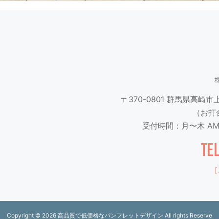
〒370-0801
群馬県高崎市上並
（お打
受付時間：月〜木 AM9
TE
［
Copyright ©
2026 高品質で低価格なパンフレットデザイン All rights Reserve