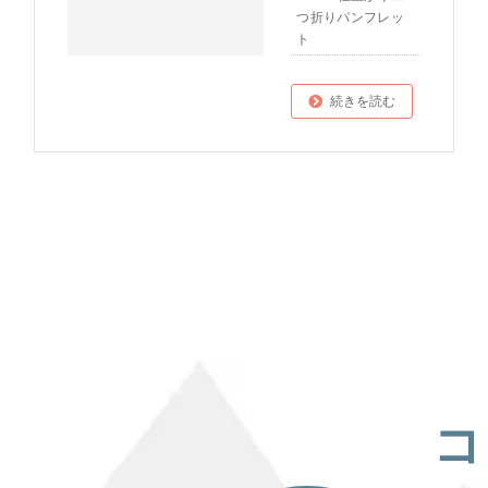
つ折りパンフレッ
ト
続きを読む
コ