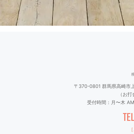
〒370-0801
群馬県高崎市上並
（お打
受付時間：月〜木 AM9
TE
［