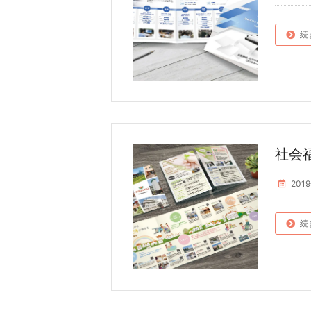
続
社会
201
続